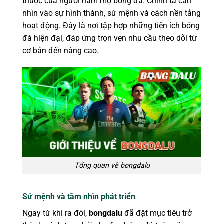
thuộc của người hâm mộ bóng đá. Chính ta cần
nhìn vào sự hình thành, sứ mệnh và cách nền tảng
hoạt động. Đây là nơi tập hợp những tiện ích bóng
đá hiện đại, đáp ứng trọn vẹn nhu cầu theo dõi từ
cơ bản đến nâng cao.
Tổng quan về bongdalu
Sứ mệnh và tầm nhìn phát triển
Ngay từ khi ra đời,
bongdalu
đã đặt mục tiêu trở