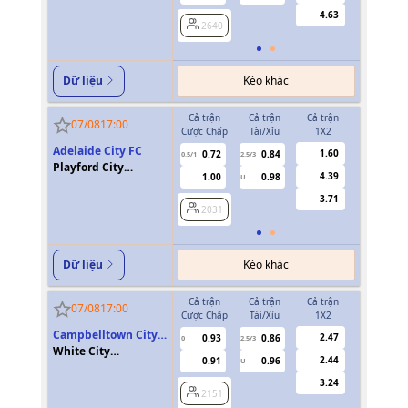
4.63
2640
2640
Kèo khác
Dữ liệu
Cả trận
Cả trận
Cả trận
Hiệp 1
07/08
17:00
Cược Chấp
Tài/Xỉu
1X2
Cược Chấp
Adelaide City FC
1.60
0.72
0.84
0.79
0.5/1
2.5/3
0/0.5
Playford City
4.39
1.00
0.98
-0.95
U
Patriots
3.71
2031
2031
Kèo khác
Dữ liệu
Cả trận
Cả trận
Cả trận
Hiệp 1
07/08
17:00
Cược Chấp
Tài/Xỉu
1X2
Cược Chấp
Campbelltown City
2.47
0.93
0.86
0.93
0
2.5/3
0
SC
White City
2.44
0.91
0.96
0.91
U
Woodville
3.24
2151
2151