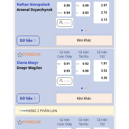
Naftan Novopolock
2.97
0.90
0.99
-0.81
2.5
0
Arsenal Dzyarzhynsk
2.15
0.94
0.83
0.68
0/0.5
U
3.13
2900
2900
Kèo khác
Dữ liệu
Cả trận
Cả trận
Cả trận
Hiệp 1
07/08
23:45
Cược Chấp
Tài/Xỉu
1X2
Cược Chấp
Slavia Mozyr
1.91
0.91
0.92
-0.98
0.5
2.5
0/0.5
Dnepr Mogilev
3.52
0.93
0.90
0.82
U
3.20
2256
2256
Kèo khác
Dữ liệu
HẠNG 2 PHẦN LAN
Cả trận
Cả trận
Cả trận
Hiệp 1
07/08
22:00
Cược Chấp
Tài/Xỉu
1X2
Cược Chấp