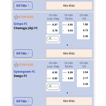
Kèo khác
Dữ liệu
Cả trận
Cả trận
Cả trận
Hiệp 1
07/08
18:00
Cược Chấp
Tài/Xỉu
1X2
Cược Chấp
Gimpo FC
1.80
-0.87
0.95
-0.99
0.5/1
2/2.5
0/0.5
Cheongju Jikji FC
4.13
0.78
0.93
0.87
U
3.30
2902
2902
Kèo khác
Dữ liệu
Cả trận
Cả trận
Cả trận
Hiệp 1
07/08
18:00
Cược Chấp
Tài/Xỉu
1X2
Cược Chấp
Gyeongnam FC
3.04
-0.95
0.99
0.78
2.5/3
Daegu FC
2.17
0.85
0.89
-0.89
0/0.5
U
0/0.5
3.20
2468
2468
Kèo khác
Dữ liệu