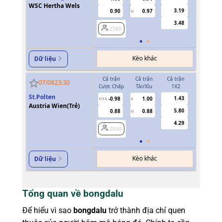
WSC Hertha Wels
3.19
0.90
0.97
0.78
U
3.48
2580
2580
Kèo khác
Dữ liệu
Cả trận
Cả trận
Cả trận
Hiệp 1
07/08
23:30
Cược Chấp
Tài/Xỉu
1X2
Cược Chấp
St.Polten
1.43
-0.98
1.00
-0.98
1/1.5
3
0.5
Austria Wien(Trẻ)
5.80
0.88
0.88
0.86
U
4.29
2034
2034
Kèo khác
Dữ liệu
Tổng quan về bongdalu
Để hiểu vì sao
bongdalu
trở thành địa chỉ quen