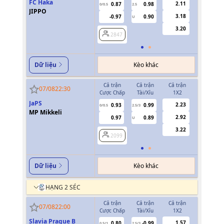
FC Haka
2.11
0.87
0.98
-0.86
0/0.5
2.5
0/0.5
JIPPO
3.18
-0.97
0.90
0.75
U
3.20
2847
2847
Kèo khác
Dữ liệu
Cả trận
Cả trận
Cả trận
Hiệp 1
07/08
22:30
Cược Chấp
Tài/Xỉu
1X2
Cược Chấp
JaPS
2.23
0.93
0.99
-0.79
0/0.5
2.5/3
0/0.5
MP Mikkeli
2.92
0.97
0.89
0.70
U
3.22
2099
2099
Kèo khác
Dữ liệu
HẠNG 2 SÉC
Cả trận
Cả trận
Cả trận
Hiệp 1
07/08
22:00
Cược Chấp
Tài/Xỉu
1X2
Cược Chấp
Slavia Prague B
1.57
0.80
-0.99
0.78
0.5/1
2.5/3
0/0.5