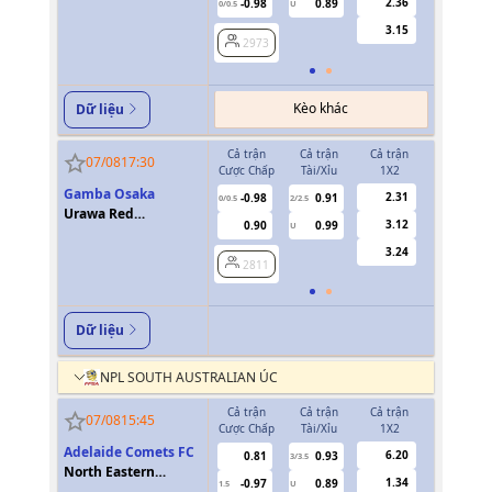
2.36
-0.98
0.89
-0.65
0/0.5
U
0/0.5
3.15
2973
2973
Kèo khác
Dữ liệu
Cả trận
Cả trận
Cả trận
Hiệp 1
07/08
17:30
Cược Chấp
Tài/Xỉu
1X2
Cược Chấp
Gamba Osaka
2.31
-0.98
0.91
0.74
0/0.5
2/2.5
0
Urawa Red
3.12
0.90
0.99
-0.81
U
Diamonds
3.24
2811
2811
Dữ liệu
NPL SOUTH AUSTRALIAN ÚC
Cả trận
Cả trận
Cả trận
Hiệp 1
07/08
15:45
Cược Chấp
Tài/Xỉu
1X2
Cược Chấp
Adelaide Comets FC
6.20
0.81
0.93
0.74
3/3.5
North Eastern
1.34
-0.97
0.89
-0.89
1.5
U
0.5/1
Metrostars