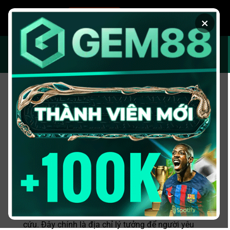
Bỏ
qua
×
nội
dung
BONGDALU
BẢNG XẾP HẠNG
KẾT QUẢ BÓNG ĐÁ
LỊCH THI ĐẤU
LIVESCORE
SOI KÈO BÓNG ĐÁ
Bongdalu – Tỷ số trực tiếp, soi kèo
bóng đá, thống kê chuyên sâu hôm
nay
Bongdalu
– nền tảng bóng đá trực tuyến nổi bật,
mang đến cho người hâm mộ những trải nghiệm
cập nhật
tỷ lệ kèo
nhanh chóng và chính xác.
Điểm mạnh của trang còn nằm ở kho dữ liệu
thống kê phong phú, phục vụ cả giải trí lẫn nghiên
cứu. Đây chính là địa chỉ lý tưởng để người yêu