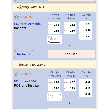
VĐQG ARMENIA
Cả trận
Cả trận
Cả trận
Hiệp 1
07/08
22:00
Cược Chấp
Tài/Xỉu
1X2
Cược Chấp
FC Ararat Armenia
2.01
0.82
0.92
-0.81
0/0.5
2.5
0/0.5
Banants
3.19
-0.98
0.90
0.68
U
3.21
2854
2854
Kèo khác
Dữ liệu
ROMANIA LIGA 2
Cả trận
Cả trận
Cả trận
Hiệp 1
07/08
22:00
Cược Chấp
Tài/Xỉu
1X2
Cược Chấp
FC Unirea 2004
2.05
0.84
0.97
-0.81
0/0.5
2/2.5
0/0.5
Slobozia
FC Gloria Bistrita
3.25
1.00
0.85
0.68
U
3.06
2793
2793